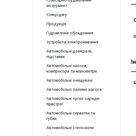
Слюсарно-будівельний
інструмент
Спецодягу
Продукція
Гідравлічне обладнання
В
Уcтpoйстa елeктpoживання
Автомобільні домкрати,
підставки
І
Автомобільні насоси,
компресори та манометри
Автомобільні очищувачі
Ц
Автомобільні паливні насоси
Автомобільні пуско-зарядні
пристрої
Автомобільні серветки та
губки
Автомобільні стетоскопи