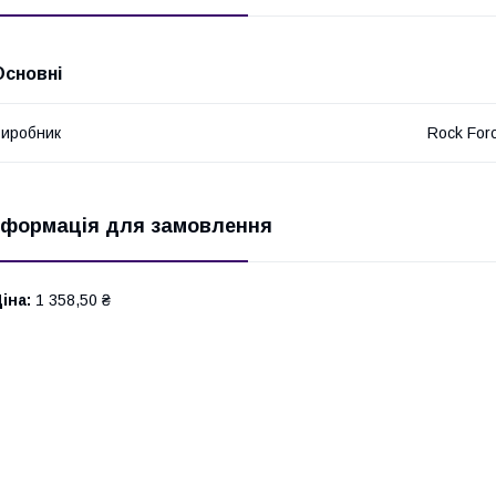
Основні
иробник
Rock For
нформація для замовлення
іна:
1 358,50 ₴