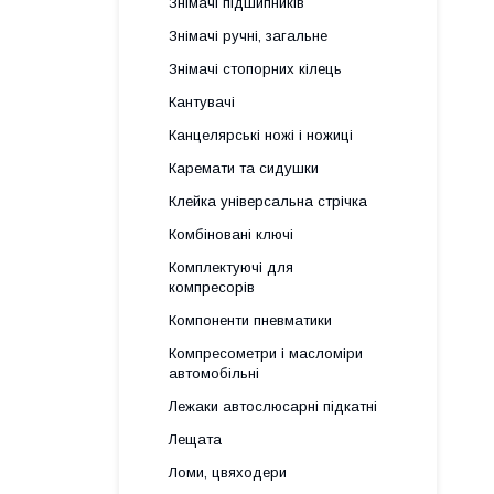
Знімачі підшипників
Знімачі ручні, загальне
Знімачі стопорних кілець
Кантувачі
Канцелярські ножі і ножиці
Каремати та сидушки
Клейка універсальна стрічка
Комбіновані ключі
Комплектуючі для
компресорів
Компоненти пневматики
Компресометри і масломіри
автомобільні
Лежаки автослюсарні підкатні
Лещата
Ломи, цвяходери