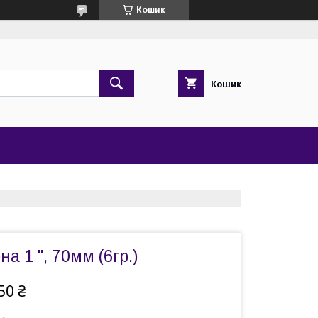
Кошик
Кошик
а 1 ", 70мм (6гр.)
50 ₴