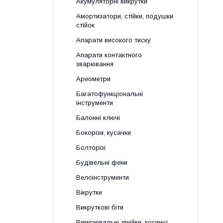
Акумуляторні викрутки
Амортизатори, стійки, подушки
стійок
Апарати високого тиску
Апарати контактного
зварювання
Ареометри
Багатофункціональні
інструменти
Балонні ключі
Бокорізи, кусачки
Болторізі
Будівельні фени
Велоінструменти
Вікрутки
Викруткові біти
Вимірювальні лінійки, косинці