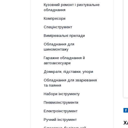
Кузовний ремонт і рихтувальне
обладнання
Компресори
Спецінструмент
Вимірювальні прилади
Обладнання для
шиномонтажу
Гаражне обладнання й
автоаксесуари
Домкрати, підставки, упори
Обладнання для зварювання
та паяння
Набори інструменту
Пневмоінструменти
Електроінструмент
Ручний інструмент
Х