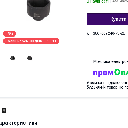
В наявності
Код:
4825
Купити
+380 (66) 246-75-21
–5%
Залишилось
0
0
днів
0
0
0
0
0
0
У компанії підключені
будь-який товар не п
арактеристики