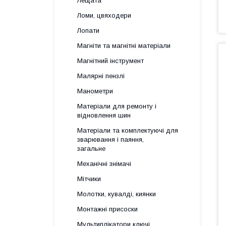
Лещата
Ломи, цвяходери
Лопати
Магніти та магнітні матеріали
Магнітний інструмент
Малярні пензлі
Манометри
Матеріали для ремонту і
відновлення шин
Матеріали та комплектуючі для
зварювання і паяння,
загальне
Механічні знімачі
Мітчики
Молотки, кувалді, киянки
Монтажні присоски
Мультиплікатори ключі