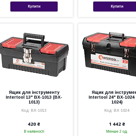
Купити
Купити
Ящик для інструменту
Ящик для інструме
Intertool 13" BX-1013 (BX-
Intertool 24" BX-1024
1013)
1024)
BX-1013
BX-1024
420 ₴
1 442 ₴
В наявності
Менше 2 од.