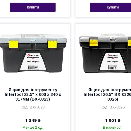
Купити
Купити
Ящик для інструменту
Ящик для інструме
Intertool 23.5" x 600 x 340 x
Intertool 26.5" BX-032
317мм (BX-0323)
0326)
BX-0323
BX-0326
1 349 ₴
1 901 ₴
Менше 2 од.
В наявності