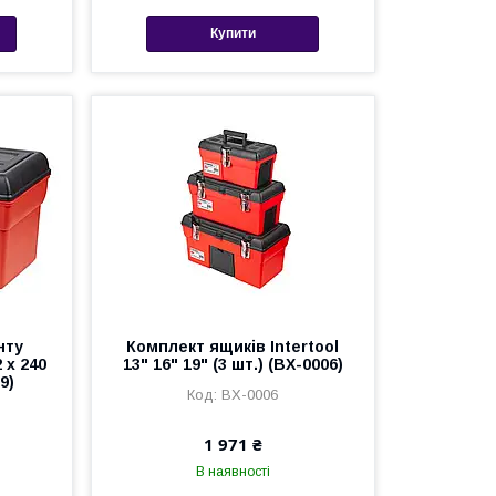
Купити
нту
Комплект ящиків Intertool
2 x 240
13" 16" 19" (3 шт.) (BX-0006)
9)
BX-0006
1 971 ₴
В наявності