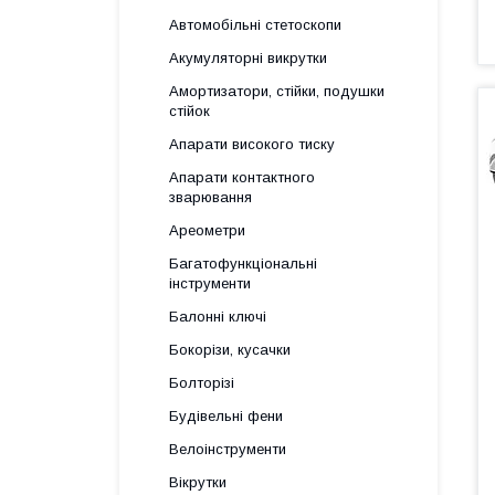
Автомобільні стетоскопи
Акумуляторні викрутки
Амортизатори, стійки, подушки
стійок
Апарати високого тиску
Апарати контактного
зварювання
Ареометри
Багатофункціональні
інструменти
Балонні ключі
Бокорізи, кусачки
Болторізі
Будівельні фени
Велоінструменти
Вікрутки