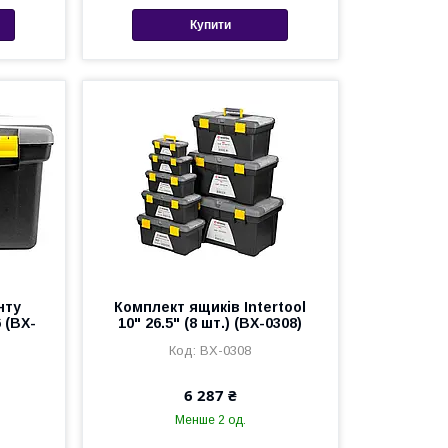
Купити
нту
Комплект ящиків Intertool
6 (BX-
10" 26.5" (8 шт.) (BX-0308)
BX-0308
6 287 ₴
Менше 2 од.