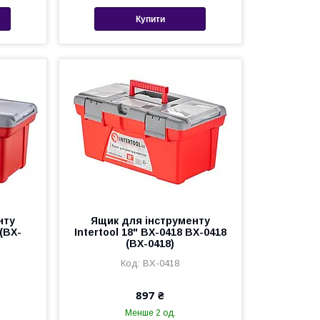
Купити
нту
Ящик для інструменту
 (BX-
Intertool 18" BX-0418 BX-0418
(BX-0418)
BX-0418
897 ₴
Менше 2 од.