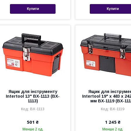
Купити
Купити
Ящик для інструменту
Ящик для інструме
Intertool 13" BX-1113 (BX-
Intertool 19" x 483 x 24
1113)
мм BX-1119 (BX-111
BX-1113
BX-1119
501 ₴
1 245 ₴
Менше 2 од.
Менше 2 од.