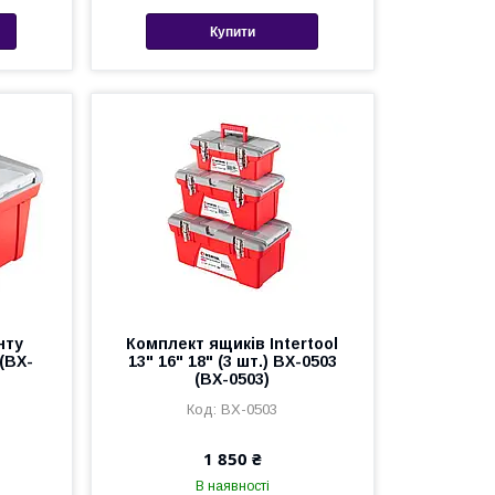
Купити
нту
Комплект ящиків Intertool
 (BX-
13" 16" 18" (3 шт.) BX-0503
(BX-0503)
BX-0503
1 850 ₴
В наявності