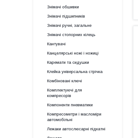
Знімачі обшивки
Знімачі підшипників
Знімачі ручні, загальне
Знімачі стопорних кілець
Кантувачі
Канцелярські ножі і ножиці
Каремати та сидушки
Клейка універсальна стрічка
Комбіновані ключі
Комплектуючі для
компресорів
Компоненти пневматики
Компресометри і масломіри
автомобільні
Лежаки автослюсарні підкатні