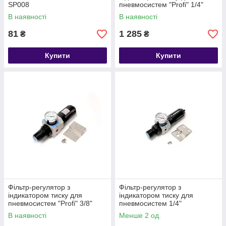
SP008
пневмосистем "Profi" 1/4"
(пропускна спроможність:
В наявності
В наявності
1300 л/хв, 16bar) Forsage F-
EW4000-02
81
1 285
₴
₴
Купити
Купити
Фільтр-регулятор з
Фільтр-регулятор з
індикатором тиску для
індикатором тиску для
пневмосистем "Profi" 3/8"
пневмосистем 1/4"
(пропускна спроможність:
ROCKFORCE RF-EW2000-02
В наявності
Менше 2 од.
1300 л/хв, 16bar) Forsage F-