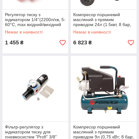
Регулятор тиску з
Компресор поршневий
індикатором 1/4''(2200л/хв, 5-
масляний з прямим
60°C, max вхідний/вихідний
приводом 24л (1.5квт, 8 бар,
тиск: 15/10bar) ROCKFORCE
рес 24л,180л/м, 220В, вага
Немає в наявності
Немає в наявності
RF-1221
18кг) Forsage F-BM20/24
1 455
6 823
₴
₴
Фільтр-регулятор з
Компресор поршневий
індикатором тиску для
масляний з прямим
пневмосистем "Profi" 3/8"
приводом 9л (0,75 кВт; 8 бар;