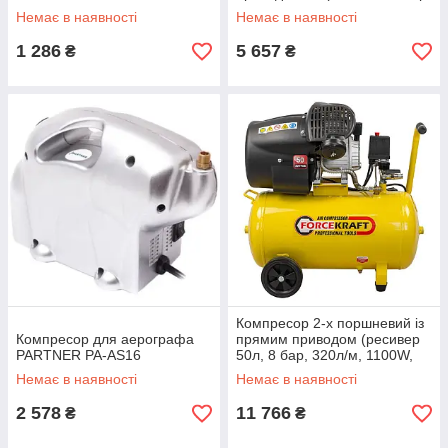
(пропускна спроможність:
ресивер 9л; 220В) Forsage F-
Немає в наявності
Немає в наявності
1300 л/хв, 16bar)
BM9L
ROCKFORCE
1 286
5 657
₴
₴
Компресор 2-х поршневий із
Компресор для аерографа
прямим приводом (ресивер
PARTNER PA-AS16
50л, 8 бар, 320л/м, 1100W,
230V)
Немає в наявності
Немає в наявності
2 578
11 766
₴
₴