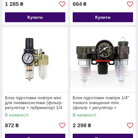
EW4000-03
1 285
664
₴
₴
Купити
Купити
Блок підготовки повітря міні
Блок підготовки повітря 1/4"
для пневмосистеми (фільтр-
тонкого очищення mini
регулятор + лубрикатор) 1/4
(фільтр + регулятор +
діапазон регулювання тиску
маслододавач (0-10bar)
В наявності
В наявності
0-10 bar Forsage
Forsage F-SA-1100
872
2 298
₴
₴