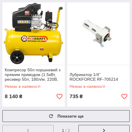
Компресор 50л поршневий з
прямим приводом (1.5кВт,
Лубрикатор 1/4"
ресивер 50л, 180л/м, 220В,
ROCKFORCE RF-705214
вага 25 кг) FORCEKRAFT FK-
Немає в наявності
Немає в наявності
BM25/50
8 140
735
₴
₴
Показати ще
1
/ 2