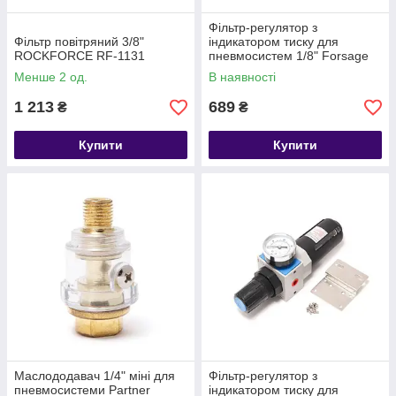
Фільтр-регулятор з
Фільтр повітряний 3/8"
індикатором тиску для
ROCKFORCE RF-1131
пневмосистем 1/8" Forsage
F-EW2000-01
Менше 2 од.
В наявності
1 213
689
₴
₴
Купити
Купити
Маслододавач 1/4" міні для
Фільтр-регулятор з
пневмосистеми Partner
індикатором тиску для