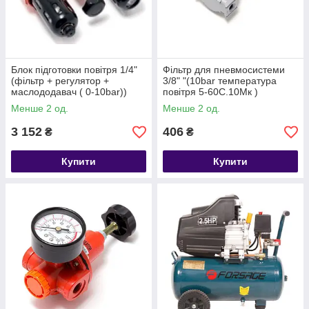
Блок підготовки повітря 1/4"
Фільтр для пневмосистеми
(фільтр + регулятор +
3/8" "(10bar температура
маслододавач ( 0-10bar))
повітря 5-60С.10Мк )
Forsage F-SG-700-14
Менше 2 од.
Менше 2 од.
3 152
406
₴
₴
Купити
Купити