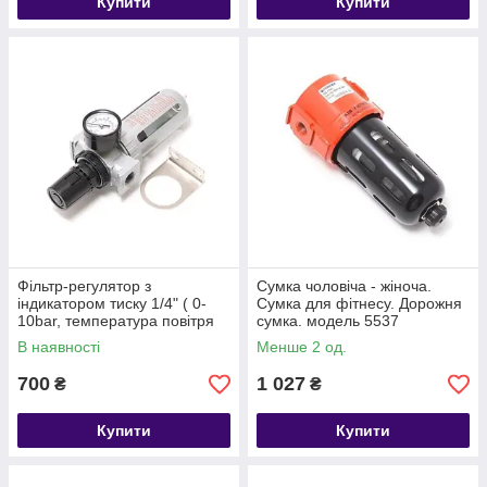
Купити
Купити
Фільтр-регулятор з
Сумка чоловіча - жіноча.
індикатором тиску 1/4" ( 0-
Сумка для фітнесу. Дорожня
10bar, температура повітря
сумка. модель 5537
5-60С.10Мк) ROCKFORCE
В наявності
Менше 2 од.
RF-AFR802
700
1 027
₴
₴
Купити
Купити