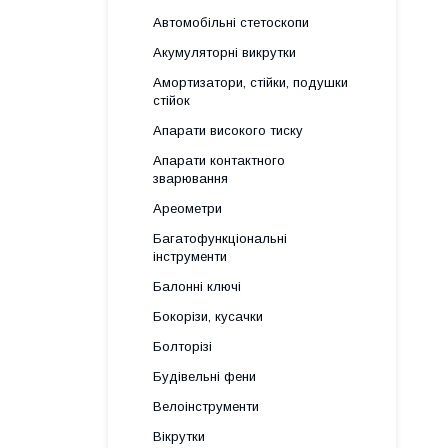
Автомобільні стетоскопи
Акумуляторні викрутки
Амортизатори, стійки, подушки
стійок
Апарати високого тиску
Апарати контактного
зварювання
Ареометри
Багатофункціональні
інструменти
Балонні ключі
Бокорізи, кусачки
Болторізі
Будівельні фени
Велоінструменти
Вікрутки