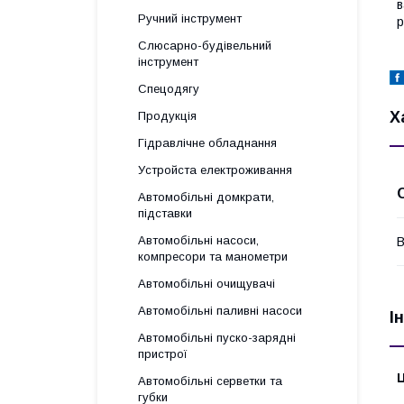
в
Ручний інструмент
р
Слюсарно-будівельний
інструмент
Спецодягу
Х
Продукція
Гідравлічне обладнання
Уcтpoйстa елeктpoживання
Автомобільні домкрати,
підставки
Автомобільні насоси,
В
компресори та манометри
Автомобільні очищувачі
Автомобільні паливні насоси
І
Автомобільні пуско-зарядні
пристрої
Ц
Автомобільні серветки та
губки