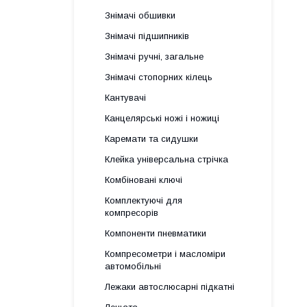
Знімачі обшивки
Знімачі підшипників
Знімачі ручні, загальне
Знімачі стопорних кілець
Кантувачі
Канцелярські ножі і ножиці
Каремати та сидушки
Клейка універсальна стрічка
Комбіновані ключі
Комплектуючі для
компресорів
Компоненти пневматики
Компресометри і масломіри
автомобільні
Лежаки автослюсарні підкатні