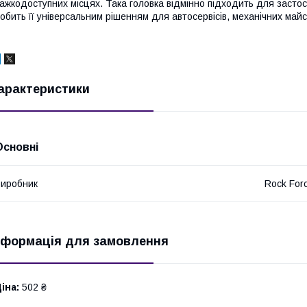
ажкодоступних місцях. Така головка відмінно підходить для засто
обить її універсальним рішенням для автосервісів, механічних ма
арактеристики
Основні
иробник
Rock For
нформація для замовлення
іна:
502 ₴