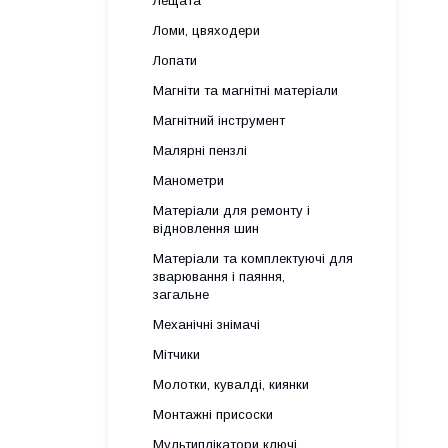
Лещата
Ломи, цвяходери
Лопати
Магніти та магнітні матеріали
Магнітний інструмент
Малярні пензлі
Манометри
Матеріали для ремонту і
відновлення шин
Матеріали та комплектуючі для
зварювання і паяння,
загальне
Механічні знімачі
Мітчики
Молотки, кувалді, киянки
Монтажні присоски
Мультиплікатори ключі