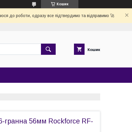
Кошик
ося до роботи, одразу все підтвердимо та відправимо 🚀
Кошик
 6-гранна 56мм Rockforce RF-