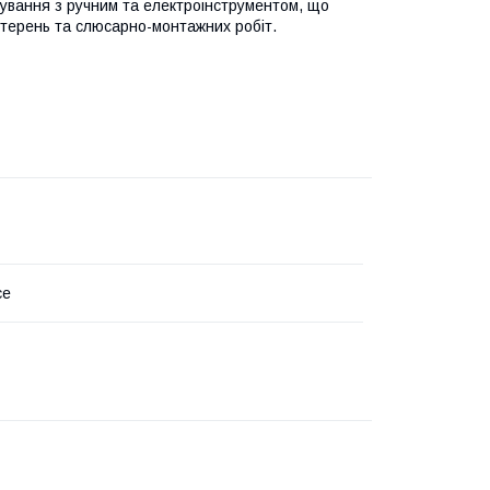
сування з ручним та електроінструментом, що
йстерень та слюсарно-монтажних робіт.
ce