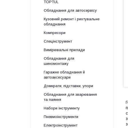
TOPTUL
Обладнання для автосервісу
Кузовний ремонт і рихтувальне
обладнання
Компресори
Спецінструмент
Вимірювальні прилади
Обладнання для
шиномонтажу
Гаражне обладнання й
автоаксесуари
Домкрати, підставки, упори
Обладнання для зварювання
та паяння
Г
п
Набори інструменту
с
Пневмоінструменти
з
з
Електроінструмент