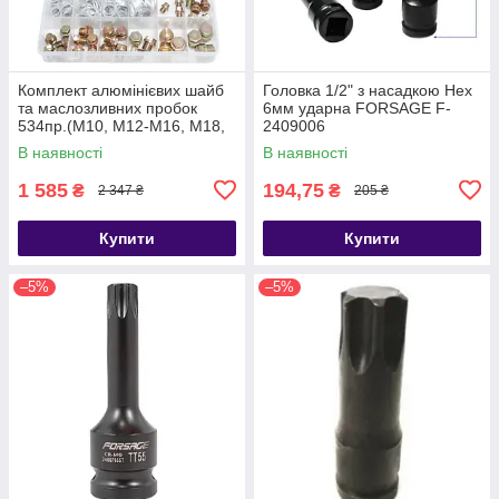
Комплект алюмінієвих шайб
Головка 1/2" з насадкою Hex
та маслозливних пробок
6мм ударна FORSAGE F-
534пр.(М10, М12-М16, М18,
2409006
М20) Forsage F-04J1063
В наявності
В наявності
1 585
194,75
₴
₴
2 347 ₴
205 ₴
Купити
Купити
–5%
–5%