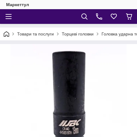
Маркеттул
Товари та послуги
Торцеві головки
Головка ударна т