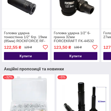
Головка ударна
Головка ударна 1/2" 6-
Голо
тонкостінна 1/2" 6гр. 19мм
гранна 32мм
27мм
(85мм) ROCKFORCE RF-
FORCEKRAFT FK-44532
4458519TH
122,55
123,50
127
₴
₴
129 ₴
130 ₴
Купити
Купити
Акційні пропозиції та новинки
–32%
–5%