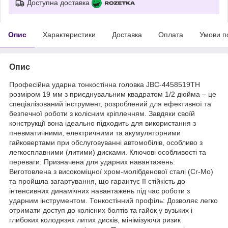
Доступна доставка
Опис
Характеристики
Доставка
Оплата
Умови п
Опис
Професійна ударна тонкостінна головка JBC-4458519TH
розміром 19 мм з приєднувальним квадратом 1/2 дюйма – це
спеціалізований інструмент, розроблений для ефективної та
безпечної роботи з колісним кріпленням. Завдяки своїй
конструкції вона ідеально підходить для використання з
пневматичними, електричними та акумуляторними
гайковертами при обслуговуванні автомобілів, особливо з
легкосплавними (литими) дисками. Ключові особливості та
переваги: Призначена для ударних навантажень:
Виготовлена з високоміцної хром-молібденової сталі (Cr-Mo)
та пройшла загартування, що гарантує її стійкість до
інтенсивних динамічних навантажень під час роботи з
ударним інструментом. Тонкостінний профіль: Дозволяє легко
отримати доступ до колісних болтів та гайок у вузьких і
глибоких колодязях литих дисків, мінімізуючи ризик