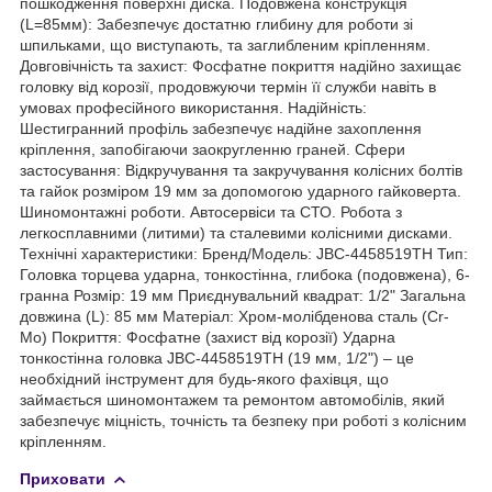
пошкодження поверхні диска. Подовжена конструкція
(L=85мм): Забезпечує достатню глибину для роботи зі
шпильками, що виступають, та заглибленим кріпленням.
Довговічність та захист: Фосфатне покриття надійно захищає
головку від корозії, продовжуючи термін її служби навіть в
умовах професійного використання. Надійність:
Шестигранний профіль забезпечує надійне захоплення
кріплення, запобігаючи заокругленню граней. Сфери
застосування: Відкручування та закручування колісних болтів
та гайок розміром 19 мм за допомогою ударного гайковерта.
Шиномонтажні роботи. Автосервіси та СТО. Робота з
легкосплавними (литими) та сталевими колісними дисками.
Технічні характеристики: Бренд/Модель: JBC-4458519TH Тип:
Головка торцева ударна, тонкостінна, глибока (подовжена), 6-
гранна Розмір: 19 мм Приєднувальний квадрат: 1/2" Загальна
довжина (L): 85 мм Матеріал: Хром-молібденова сталь (Cr-
Mo) Покриття: Фосфатне (захист від корозії) Ударна
тонкостінна головка JBC-4458519TH (19 мм, 1/2") – це
необхідний інструмент для будь-якого фахівця, що
займається шиномонтажем та ремонтом автомобілів, який
забезпечує міцність, точність та безпеку при роботі з колісним
кріпленням.
Приховати