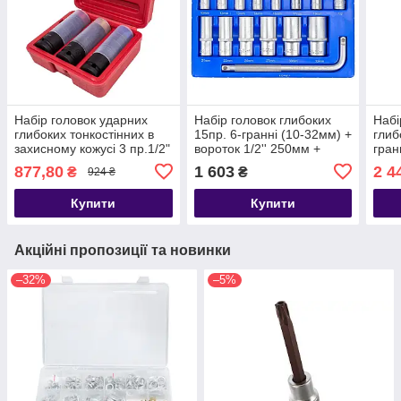
Набір головок ударних
Набір головок глибоких
Набі
глибоких тонкостінних в
15пр. 6-гранні (10-32мм) +
глиб
захисному кожусі 3 пр.1/2"
вороток 1/2'' 250мм +
гран
6-гранна(17,19,21мм)
кардан 1/2" Forsage F-
F-8
877,80
1 603
2 4
₴
₴
924 ₴
Forsage F-4035
4157
Купити
Купити
Акційні пропозиції та новинки
–32%
–5%