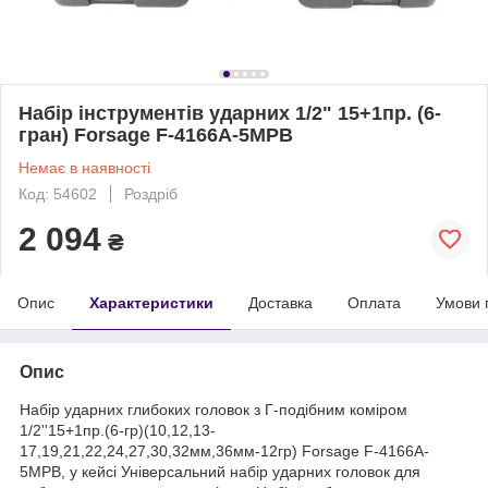
Набір інструментів ударних 1/2" 15+1пр. (6-
гран) Forsage F-4166A-5MPB
Немає в наявності
Код: 54602
Роздріб
2 094
₴
Опис
Характеристики
Доставка
Оплата
Умови 
Опис
Набір ударних глибоких головок з Г-подібним коміром
1/2''15+1пр.(6-гр)(10,12,13-
17,19,21,22,24,27,30,32мм,36мм-12гр) Forsage F-4166A-
5MPB, у кейсі Універсальний набір ударних головок для