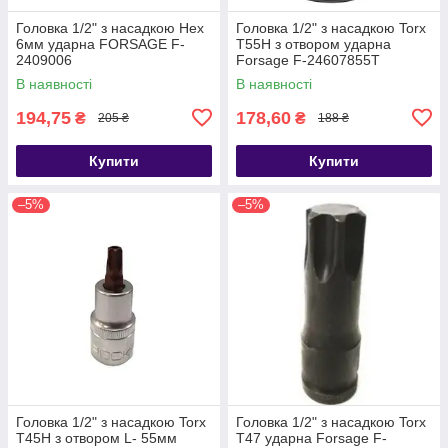
Головка 1/2" з насадкою Hex
Головка 1/2" з насадкою Torx
6мм ударна FORSAGE F-
T55H з отвором ударна
2409006
Forsage F-24607855T
В наявності
В наявності
194,75
178,60
₴
₴
205 ₴
188 ₴
Купити
Купити
–5%
–5%
Головка 1/2" з насадкою Torx
Головка 1/2" з насадкою Torx
T45H з отвором L- 55мм
T47 ударна Forsage F-