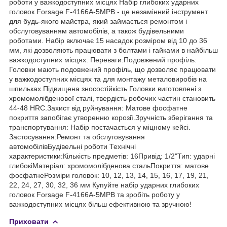
роботи у важкодоступних місцях Набір глибоких ударних
головок Forsage F-4166A-5MPB - це незамінний інструмент
для будь-якого майстра, який займається ремонтом і
обслуговуванням автомобілів, а також будівельними
роботами. Набір включає 15 насадок розміром від 10 до 36
мм, які дозволяють працювати з болтами і гайками в найбільш
важкодоступних місцях. Переваги:Подовжений профіль:
Головки мають подовжений профіль, що дозволяє працювати
у важкодоступних місцях та для монтажу металовиробів на
шпильках.Підвищена зносостійкість Головки виготовлені з
хромомолібденової сталі, твердість робочих частин становить
44-48 HRC.Захист від руйнування: Матове фосфатне
покриття запобігає утворенню корозії.Зручність зберігання та
транспортування: Набір постачається у міцному кейсі.
Застосування:Ремонт та обслуговування
автомобілівБудівельні роботи Технічні
характеристики:Кількість предметів: 16Привід: 1/2"Тип: ударні
глибокіМатеріал: хромомолібденова стальПокриття: матове
фосфатнеРозміри головок: 10, 12, 13, 14, 15, 16, 17, 19, 21,
22, 24, 27, 30, 32, 36 мм Купуйте набір ударних глибоких
головок Forsage F-4166A-5MPB та зробіть роботу у
важкодоступних місцях більш ефективною та зручною!
Приховати