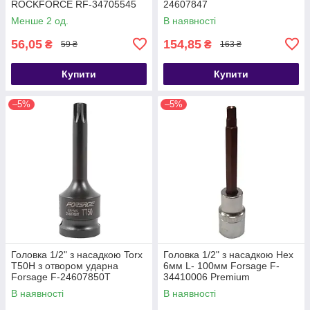
ROCKFORCE RF-34705545
24607847
Premium
Менше 2 од.
В наявності
56,05
154,85
₴
₴
59 ₴
163 ₴
Купити
Купити
–5%
–5%
Головка 1/2" з насадкою Torx
Головка 1/2" з насадкою Hex
T50H з отвором ударна
6мм L- 100мм Forsage F-
Forsage F-24607850T
34410006 Premium
В наявності
В наявності