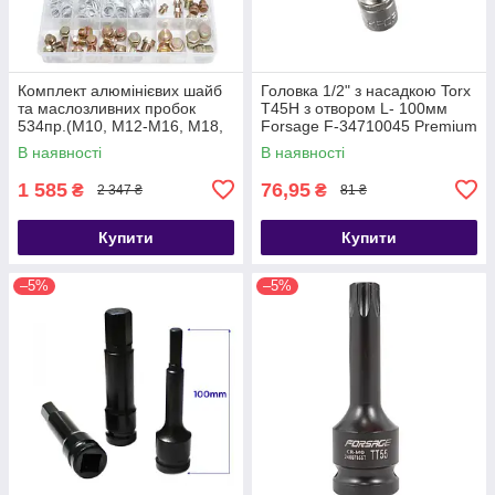
Комплект алюмінієвих шайб
Головка 1/2" з насадкою Torx
та маслозливних пробок
T45H з отвором L- 100мм
534пр.(М10, М12-М16, М18,
Forsage F-34710045 Premium
М20) Forsage F-04J1063
В наявності
В наявності
1 585
76,95
₴
₴
2 347 ₴
81 ₴
Купити
Купити
–5%
–5%