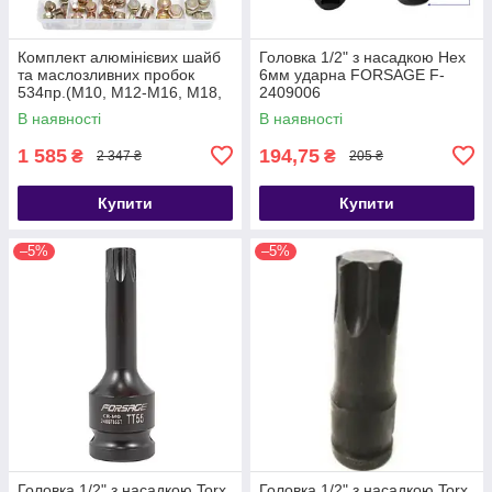
Комплект алюмінієвих шайб
Головка 1/2" з насадкою Hex
та маслозливних пробок
6мм ударна FORSAGE F-
534пр.(М10, М12-М16, М18,
2409006
М20) Forsage F-04J1063
В наявності
В наявності
1 585
194,75
₴
₴
2 347 ₴
205 ₴
Купити
Купити
–5%
–5%
Головка 1/2" з насадкою Torx
Головка 1/2" з насадкою Torx