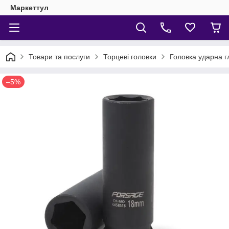
Маркеттул
Товари та послуги
Торцеві головки
Головка ударна г
–5%