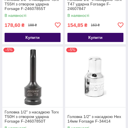
T55H з отвором ударна
T47 ударна Forsage F-
Forsage F-24607855T
24607847
В наявності
В наявності
178,60
154,85
₴
₴
188 ₴
163 ₴
Купити
Купити
–5%
–5%
Головка 1/2" з насадкою Torx
T50H з отвором ударна
Головка 1/2" з насадкою Hex
Forsage F-24607850T
14мм Forsage F-34414
В наявності
В наявності