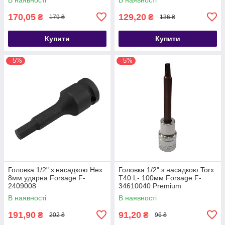
170,05
129,20
₴
₴
179 ₴
136 ₴
Купити
Купити
–5%
–5%
Головка 1/2" з насадкою Hex
Головка 1/2" з насадкою Torx
8мм ударна Forsage F-
T40 L- 100мм Forsage F-
2409008
34610040 Premium
В наявності
В наявності
191,90
91,20
₴
₴
202 ₴
96 ₴