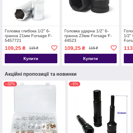
Головка глибока 1/2" 6-
Головка ударна 1/2" 6-
Голо
гранна 21мм Forsage F-
гранна 23мм Forsage F-
1/2"
5457721
44523
Fors
109,25
109,25
113
₴
₴
115 ₴
115 ₴
Купити
Купити
Акційні пропозиції та новинки
–32%
–5%