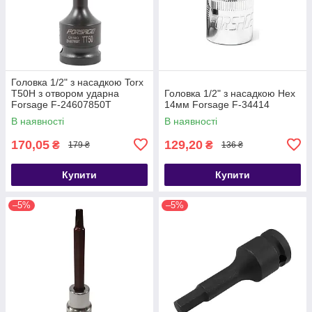
Головка 1/2" з насадкою Torx
T50H з отвором ударна
Головка 1/2" з насадкою Hex
Forsage F-24607850T
14мм Forsage F-34414
В наявності
В наявності
170,05
129,20
₴
₴
179 ₴
136 ₴
Купити
Купити
–5%
–5%