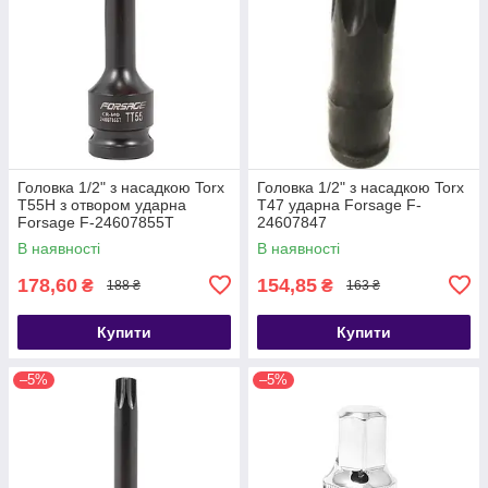
Головка 1/2" з насадкою Torx
Головка 1/2" з насадкою Torx
T55H з отвором ударна
T47 ударна Forsage F-
Forsage F-24607855T
24607847
В наявності
В наявності
178,60
154,85
₴
₴
188 ₴
163 ₴
Купити
Купити
–5%
–5%