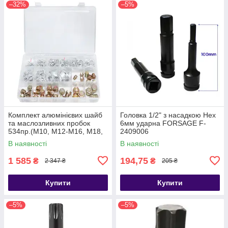
–32%
–5%
Комплект алюмінієвих шайб
Головка 1/2" з насадкою Hex
та маслозливних пробок
6мм ударна FORSAGE F-
534пр.(М10, М12-М16, М18,
2409006
М20) Forsage F-04J1063
В наявності
В наявності
1 585
194,75
₴
₴
2 347 ₴
205 ₴
Купити
Купити
–5%
–5%