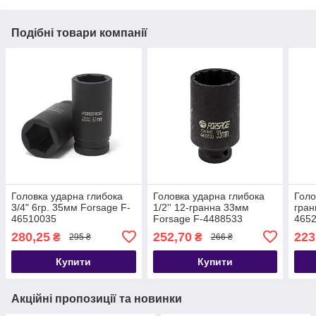
Подібні товари компанії
Головка ударна глибока
Головка ударна глибока
Голо
3/4" 6гр. 35мм Forsage F-
1/2'' 12-гранна 33мм
гран
46510035
Forsage F-4488533
465
280,25
252,70
223
₴
₴
295 ₴
266 ₴
Купити
Купити
Акційні пропозиції та новинки