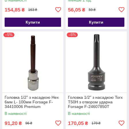
154,85
56,05
₴
₴
163 ₴
59 ₴
Купити
Купити
–5%
–5%
Головка 1/2" з насадкою Hex
Головка 1/2" з насадкою Torx
6мм L- 100мм Forsage F-
T50H з отвором ударна
34410006 Premium
Forsage F-24607850T
В наявності
В наявності
91,20
170,05
₴
₴
96 ₴
179 ₴