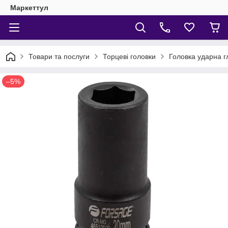
Маркеттул
Товари та послуги
Торцеві головки
Головка ударна г
–5%