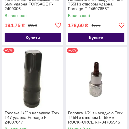
6мм ударна FORSAGE F-
T55H з отвором ударна
2409006
Forsage F-24607855T
В наявності
В наявності
194,75
178,60
₴
₴
205 ₴
188 ₴
Купити
Купити
–5%
–5%
Головка 1/2" з насадкою Torx
Головка 1/2" з насадкою Torx
T47 ударна Forsage F-
T45H з отвором L- 55мм
24607847
ROCKFORCE RF-34705545
Premium
В наявності
Менше 2 од.