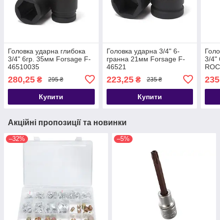
Головка ударна глибока
Головка ударна 3/4" 6-
Голо
3/4" 6гр. 35мм Forsage F-
гранна 21мм Forsage F-
3/4"
46510035
46521
ROC
465
280,25
223,25
235
₴
₴
295 ₴
235 ₴
Купити
Купити
Акційні пропозиції та новинки
–32%
–5%