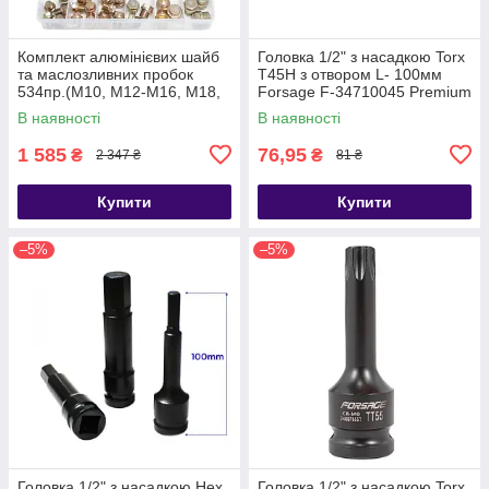
Комплект алюмінієвих шайб
Головка 1/2" з насадкою Torx
та маслозливних пробок
T45H з отвором L- 100мм
534пр.(М10, М12-М16, М18,
Forsage F-34710045 Premium
М20) Forsage F-04J1063
В наявності
В наявності
1 585
76,95
₴
₴
2 347 ₴
81 ₴
Купити
Купити
–5%
–5%
Головка 1/2" з насадкою Hex
Головка 1/2" з насадкою Torx