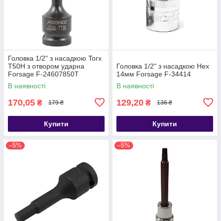
Головка 1/2" з насадкою Torx
T50H з отвором ударна
Головка 1/2" з насадкою Hex
Forsage F-24607850T
14мм Forsage F-34414
В наявності
В наявності
170,05
129,20
₴
₴
179 ₴
136 ₴
Купити
Купити
–5%
–5%