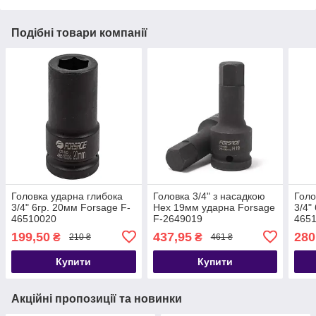
Подібні товари компанії
Головка ударна глибока
Головка 3/4" з насадкою
Голо
3/4" 6гр. 20мм Forsage F-
Hex 19мм ударна Forsage
3/4"
46510020
F-2649019
465
199,50
437,95
280
₴
₴
210 ₴
461 ₴
Купити
Купити
Акційні пропозиції та новинки