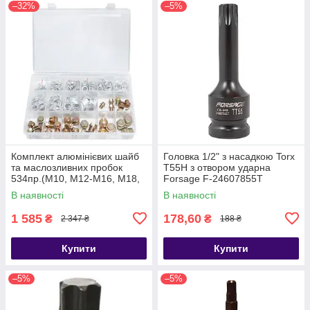
–32%
–5%
Комплект алюмінієвих шайб
Головка 1/2" з насадкою Torx
та маслозливних пробок
T55H з отвором ударна
534пр.(М10, М12-М16, М18,
Forsage F-24607855T
М20) Forsage F-04J1063
В наявності
В наявності
1 585
178,60
₴
₴
2 347 ₴
188 ₴
Купити
Купити
–5%
–5%