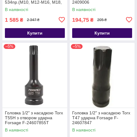
534пр.(М10, М12-М16, М18,
2409006
М20) Forsage F-04J1063
В наявності
В наявності
1 585
194,75
₴
₴
2 347 ₴
205 ₴
Купити
Купити
–5%
–5%
Головка 1/2" з насадкою Torx
Головка 1/2" з насадкою Torx
T55H з отвором ударна
T47 ударна Forsage F-
Forsage F-24607855T
24607847
В наявності
В наявності