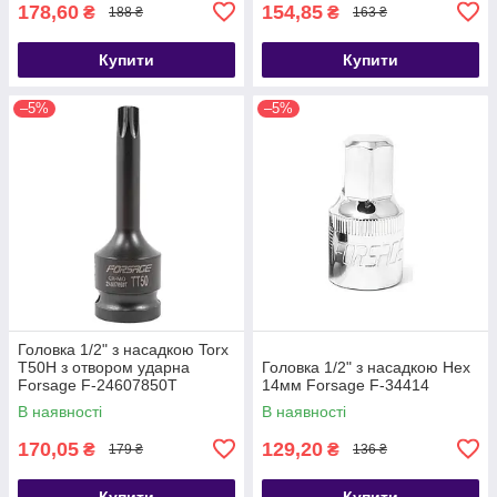
178,60
154,85
₴
₴
188 ₴
163 ₴
Купити
Купити
–5%
–5%
Головка 1/2" з насадкою Torx
T50H з отвором ударна
Головка 1/2" з насадкою Hex
Forsage F-24607850T
14мм Forsage F-34414
В наявності
В наявності
170,05
129,20
₴
₴
179 ₴
136 ₴
Купити
Купити