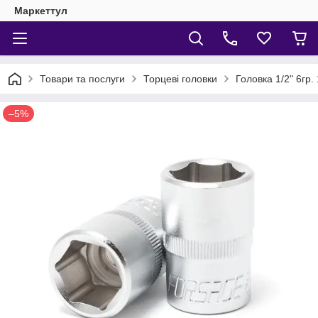
Маркеттул
Товари та послуги
Торцеві головки
Головка 1/2" 6гр
–5%