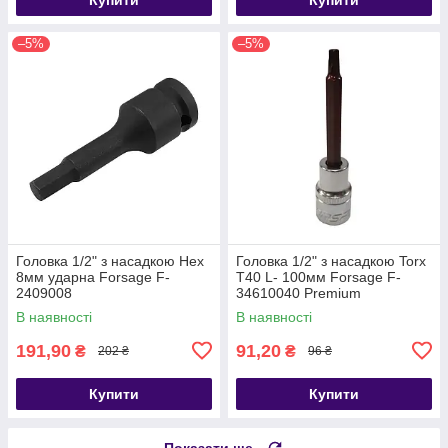
–5%
–5%
Головка 1/2" з насадкою Hex
Головка 1/2" з насадкою Torx
8мм ударна Forsage F-
T40 L- 100мм Forsage F-
2409008
34610040 Premium
В наявності
В наявності
191,90
91,20
₴
₴
202 ₴
96 ₴
Купити
Купити
Показати ще