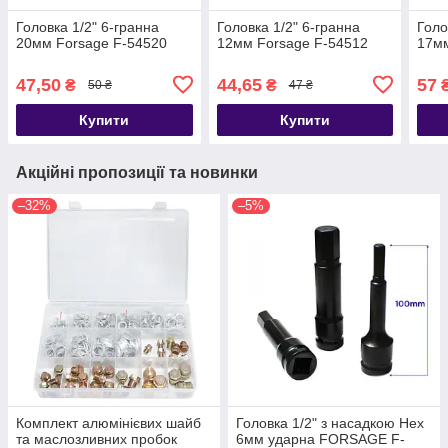
Головка 1/2" 6-гранна
Головка 1/2" 6-гранна
Голо
20мм Forsage F-54520
12мм Forsage F-54512
17мм
47,50
44,65
57
₴
₴
50 ₴
47 ₴
Купити
Купити
Акційні пропозиції та новинки
–32%
–5%
Комплект алюмінієвих шайб
Головка 1/2" з насадкою Hex
та маслозливних пробок
6мм ударна FORSAGE F-