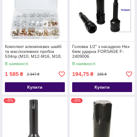
Комплект алюмінієвих шайб
Головка 1/2" з насадкою Hex
та маслозливних пробок
6мм ударна FORSAGE F-
534пр.(М10, М12-М16, М18,
2409006
М20) Forsage F-04J1063
В наявності
В наявності
1 585
194,75
₴
₴
2 347 ₴
205 ₴
Купити
Купити
–5%
–5%