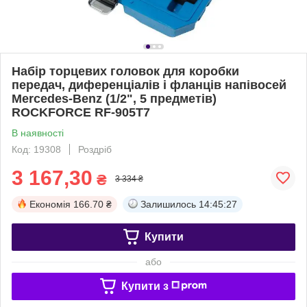
Набір торцевих головок для коробки
передач, диференціалів і фланців напівосей
Mercedes-Benz (1/2", 5 предметів)
ROCKFORCE RF-905T7
В наявності
Код: 19308
Роздріб
3 167,30
₴
3 334 ₴
Економія
166.70 ₴
Залишилось
14:45:27
Купити
або
Купити з