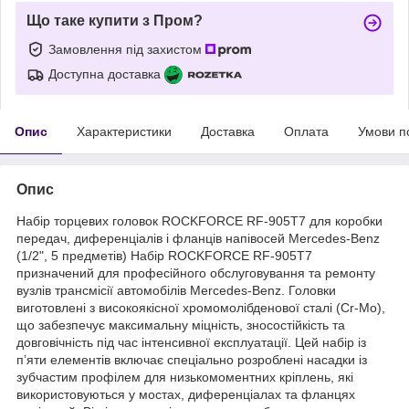
Що таке купити з Пром?
Замовлення під захистом
Доступна доставка
Опис
Характеристики
Доставка
Оплата
Умови п
Опис
Набір торцевих головок ROCKFORCE RF-905T7 для коробки
передач, диференціалів і фланців напівосей Mercedes-Benz
(1/2", 5 предметів) Набір ROCKFORCE RF-905T7
призначений для професійного обслуговування та ремонту
вузлів трансмісії автомобілів Mercedes-Benz. Головки
виготовлені з високоякісної хромомолібденової сталі (Cr-Mo),
що забезпечує максимальну міцність, зносостійкість та
довговічність під час інтенсивної експлуатації. Цей набір із
п’яти елементів включає спеціально розроблені насадки із
зубчастим профілем для низькомоментних кріплень, які
використовуються у мостах, диференціалах та фланцях