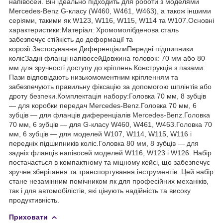
напівосей. Він ідеально підходить для роботи з моделями
Mercedes-Benz G-класу (W460, W461, W463), а також іншими
серіями, такими як W123, W116, W115, W114 та W107.Основні
характеристики:Матеріал: Хромомолібденова сталь
забезпечує стійкість до деформації та
корозії.Застосування:ДиференціалиПередні підшипники
колісЗадні фланці напівосейДовжина головок: 70 мм або 80
мм для зручності доступу до кріплень.Конструкція з пазами:
Пази відповідають низькомоментним кріпленням та
забезпечують правильну фіксацію за допомогою шплінтів або
дроту безпеки.Комплектація набору:Головка 70 мм, 8 зубців
— для коробки передач Mercedes-Benz.Головка 70 мм, 6
зубців — для фланців диференціалів Mercedes-Benz.Головка
70 мм, 6 зубців — для G-класу W460, W461, W463.Головка 70
мм, 6 зубців — для моделей W107, W114, W115, W116 і
передніх підшипників коліс.Головка 80 мм, 8 зубців — для
задніх фланців напівосей моделей W116, W123 і W126. Набір
постачається в компактному та міцному кейсі, що забезпечує
зручне зберігання та транспортування інструментів. Цей набір
стане незамінним помічником як для професійних механіків,
так і для автомобілістів, які цінують надійність та високу
продуктивність.
Приховати