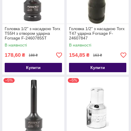
Головка 1/2" з насадкою Torx
Головка 1/2" з насадкою Torx
T55H з отвором ударна
T47 ударна Forsage F-
Forsage F-24607855T
24607847
В наявності
В наявності
178,60
154,85
₴
₴
188 ₴
163 ₴
Купити
Купити
–5%
–5%