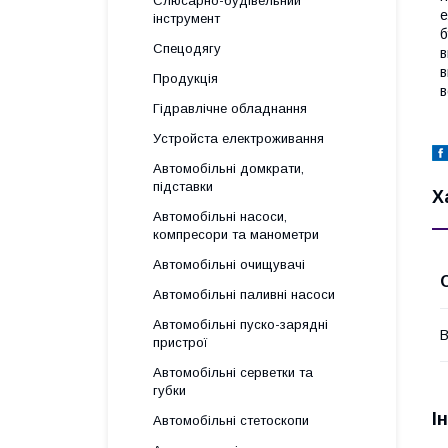
Слюсарно-будівельний
е
інструмент
б
Спецодягу
в
в
Продукція
в
Гідравлічне обладнання
Уcтpoйстa елeктpoживання
Автомобільні домкрати,
підставки
Х
Автомобільні насоси,
компресори та манометри
Автомобільні очищувачі
Автомобільні паливні насоси
Автомобільні пуско-зарядні
В
пристрої
Автомобільні серветки та
губки
І
Автомобільні стетоскопи