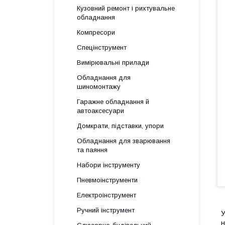
Кузовний ремонт і рихтувальне
обладнання
Компресори
Спецінструмент
Вимірювальні прилади
Обладнання для
шиномонтажу
Гаражне обладнання й
автоаксесуари
Домкрати, підставки, упори
Обладнання для зварювання
та паяння
Набори інструменту
Пневмоінструменти
Електроінструмент
Ручний інструмент
У
н