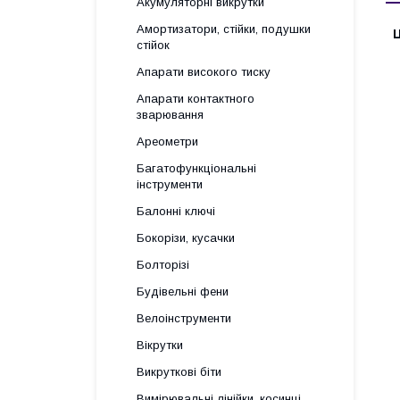
Акумуляторні викрутки
Амортизатори, стійки, подушки
Ц
стійок
Апарати високого тиску
Апарати контактного
зварювання
Ареометри
Багатофункціональні
інструменти
Балонні ключі
Бокорізи, кусачки
Болторізі
Будівельні фени
Велоінструменти
Вікрутки
Викруткові біти
Вимірювальні лінійки, косинці