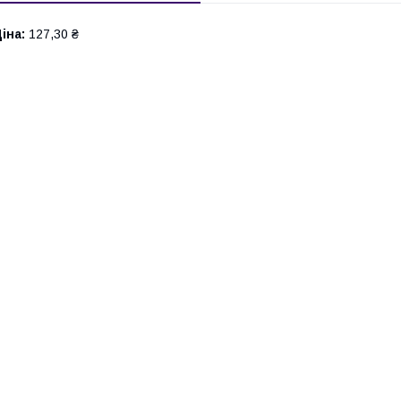
іна:
127,30 ₴