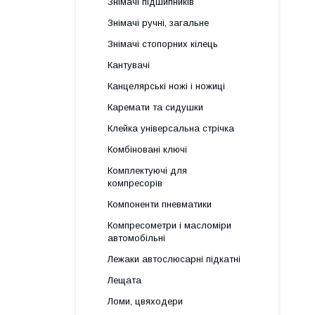
Знімачі підшипників
Знімачі ручні, загальне
Знімачі стопорних кілець
Кантувачі
Канцелярські ножі і ножиці
Каремати та сидушки
Клейка універсальна стрічка
Комбіновані ключі
Комплектуючі для
компресорів
Компоненти пневматики
Компресометри і масломіри
автомобільні
Лежаки автослюсарні підкатні
Лещата
Ломи, цвяходери