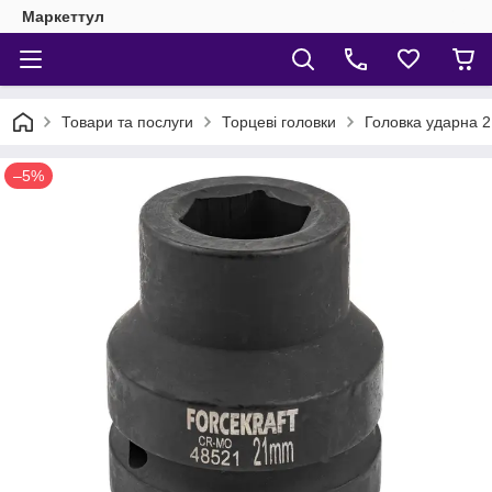
Маркеттул
Товари та послуги
Торцеві головки
Головка ударна 
–5%