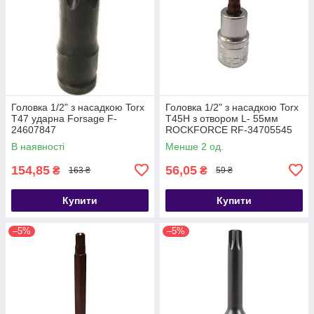
Головка 1/2" з насадкою Torx
Головка 1/2" з насадкою Torx
T47 ударна Forsage F-
T45H з отвором L- 55мм
24607847
ROCKFORCE RF-34705545
Premium
В наявності
Менше 2 од.
154,85
56,05
₴
₴
163 ₴
59 ₴
Купити
Купити
–5%
–5%