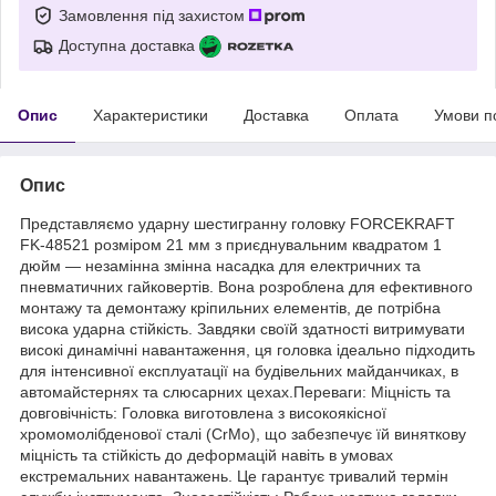
Замовлення під захистом
Доступна доставка
Опис
Характеристики
Доставка
Оплата
Умови п
Опис
Представляємо ударну шестигранну головку FORCEKRAFT
FK-48521 розміром 21 мм з приєднувальним квадратом 1
дюйм — незамінна змінна насадка для електричних та
пневматичних гайковертів. Вона розроблена для ефективного
монтажу та демонтажу кріпильних елементів, де потрібна
висока ударна стійкість. Завдяки своїй здатності витримувати
високі динамічні навантаження, ця головка ідеально підходить
для інтенсивної експлуатації на будівельних майданчиках, в
автомайстернях та слюсарних цехах.Переваги: Міцність та
довговічність: Головка виготовлена з високоякісної
хромомолібденової сталі (CrMo), що забезпечує їй виняткову
міцність та стійкість до деформацій навіть в умовах
екстремальних навантажень. Це гарантує тривалий термін