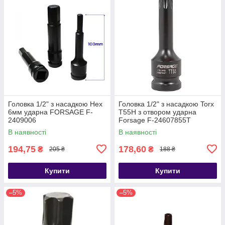
Головка 1/2" з насадкою Hex
Головка 1/2" з насадкою Torx
6мм ударна FORSAGE F-
T55H з отвором ударна
2409006
Forsage F-24607855T
В наявності
В наявності
194,75
178,60
₴
₴
205 ₴
188 ₴
Купити
Купити
–5%
–5%