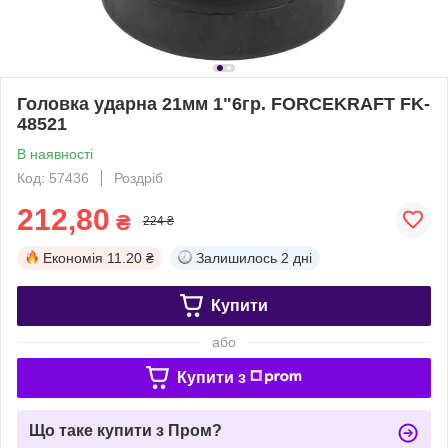
Головка ударна 21мм 1"6гр. FORCEKRAFT FK-
48521
В наявності
Код: 57436
Роздріб
212,80
₴
224 ₴
Економія
11.20 ₴
Залишилось
2 дні
Купити
або
Купити з
Що таке купити з Пром?