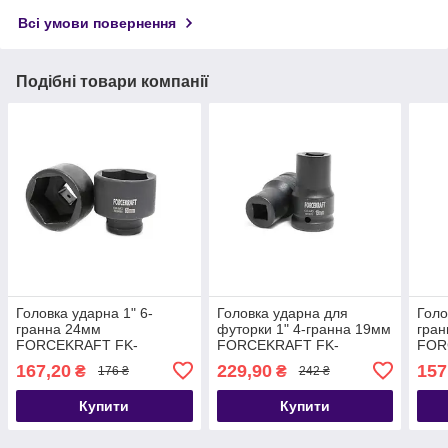
Всі умови повернення
Подібні товари компанії
Головка ударна 1" 6-
Головка ударна для
Голо
гранна 24мм
футорки 1" 4-гранна 19мм
гра
FORCEKRAFT FK-
FORCEKRAFT FK-
FOR
4858024
4819019
167,20
229,90
157
₴
₴
176 ₴
242 ₴
Купити
Купити