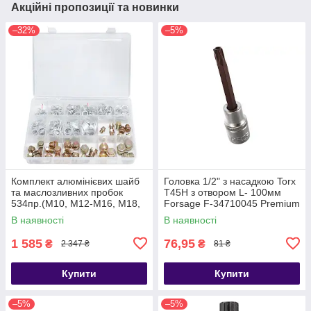
Акційні пропозиції та новинки
–32%
–5%
Комплект алюмінієвих шайб
Головка 1/2" з насадкою Torx
та маслозливних пробок
T45H з отвором L- 100мм
534пр.(М10, М12-М16, М18,
Forsage F-34710045 Premium
М20) Forsage F-04J1063
В наявності
В наявності
1 585
76,95
₴
₴
2 347 ₴
81 ₴
Купити
Купити
–5%
–5%