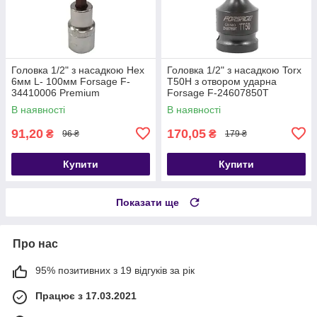
Головка 1/2" з насадкою Hex
Головка 1/2" з насадкою Torx
6мм L- 100мм Forsage F-
T50H з отвором ударна
34410006 Premium
Forsage F-24607850T
В наявності
В наявності
91,20
170,05
₴
₴
96 ₴
179 ₴
Купити
Купити
Показати ще
Про нас
95% позитивних з 19 відгуків за рік
Працює з 17.03.2021