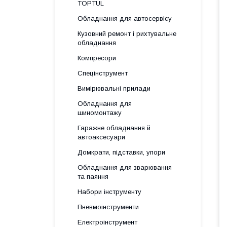
TOPTUL
Обладнання для автосервісу
Кузовний ремонт і рихтувальне
обладнання
Компресори
Спецінструмент
Вимірювальні прилади
Обладнання для
шиномонтажу
Гаражне обладнання й
автоаксесуари
Домкрати, підставки, упори
Обладнання для зварювання
та паяння
Набори інструменту
Пневмоінструменти
Електроінструмент