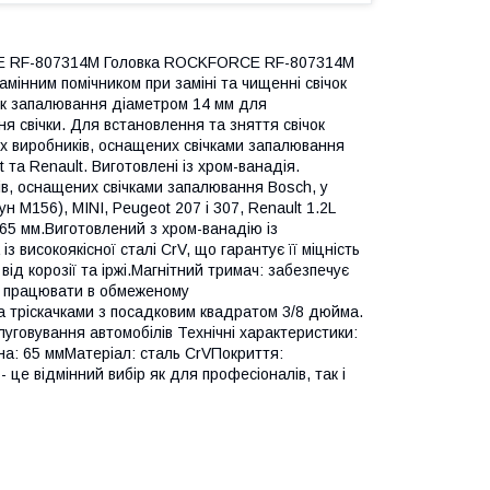
ORCE RF-807314M Головка ROCKFORCE RF-807314M
мінним помічником при заміні та чищенні свічок
ок запалювання діаметром 14 мм для
 свічки. Для встановлення та зняття свічок
ших виробників, оснащених свічками запалювання
та Renault. Виготовлені із хром-ванадія.
ків, оснащених свічками запалювання Bosch, у
н M156), MINI, Peugeot 207 і 307, Renault 1.2L
 65 мм.Виготовлений з хром-ванадію із
 високоякісної сталі CrV, що гарантує її міцність
від корозії та іржі.Магнітний тримач: забезпечує
є працювати в обмеженому
та тріскачками з посадковим квадратом 3/8 дюйма.
уговування автомобілів Технічні характеристики:
на: 65 ммМатеріал: сталь CrVПокриття:
це відмінний вибір як для професіоналів, так і