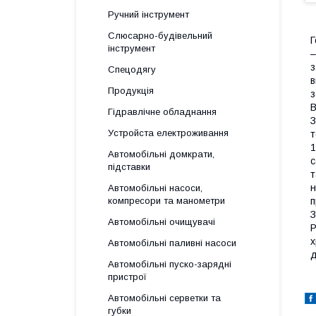
Ручний інструмент
Слюсарно-будівельний
Г
інструмент
–
з
Спецодягу
в
Продукція
з
B
Гідравлічне обладнання
З
Уcтpoйстa елeктpoживання
т
1
Автомобільні домкрати,
с
підставки
т
н
Автомобільні насоси,
компресори та манометри
п
З
Автомобільні очищувачі
Р
х
Автомобільні паливні насоси
д
Автомобільні пуско-зарядні
пристрої
Автомобільні серветки та
губки