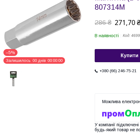
807314M
271,70 
286 ₴
В наявності
Код:
4699
–5%
Купити
Залишилось
0
0
днів
0
0
0
0
0
0
+380 (66) 246-75-21
У компанії підключені
будь-який товар не п