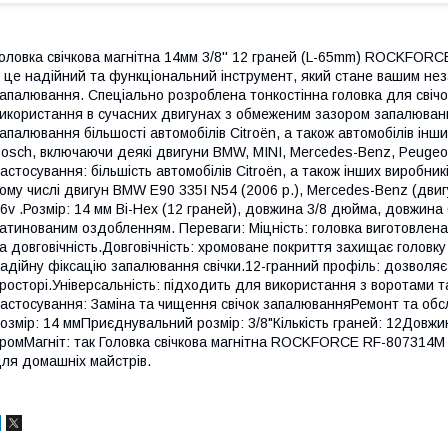
оловка свічкова магнітна 14мм 3/8'' 12 граней (L-65mm) ROCKF
 це надійний та функціональний інструмент, який стане вашим неза
апалювання. Спеціально розроблена тонкостінна головка для свіч
икористання в сучасних двигунах з обмеженим зазором запалювання
апалювання більшості автомобілів Citroën, а також автомобілів ін
osch, включаючи деякі двигуни BMW, MINI, Mercedes-Benz, Peugeot 
астосування: більшість автомобілів Citroën, а також інших виробни
ому числі двигун BMW E90 335I N54 (2006 р.), Mercedes-Benz (двигу
6v .Розмір: 14 мм Bi-Hex (12 граней), довжина 3/8 дюйма, довжина
атинованим оздобленням. Переваги: Міцність: головка виготовлена із
а довговічність.Довговічність: хромоване покриття захищає головку 
адійну фіксацію запалювання свічки.12-гранний профіль: дозволя
росторі.Універсальність: підходить для використання з воротами 
астосування: Заміна та чищення свічок запалюванняРемонт та обсл
озмір: 14 ммПриєднувальний розмір: 3/8"Кількість граней: 12Довжи
ромМагніт: так Головка свічкова магнітна ROCKFORCE RF-807314M - 
ля домашніх майстрів.