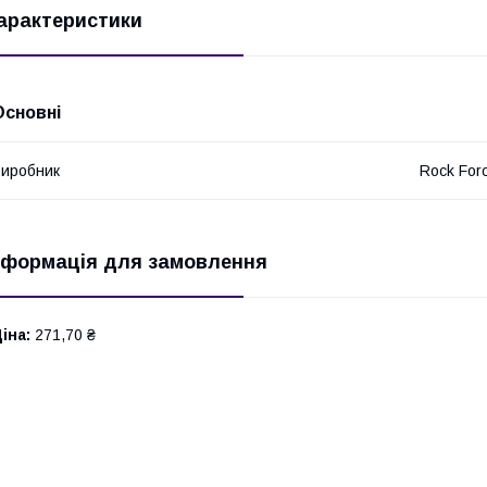
арактеристики
Основні
иробник
Rock For
нформація для замовлення
іна:
271,70 ₴