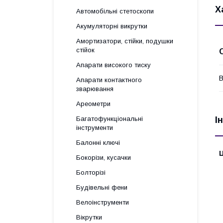
Х
Автомобільні стетоскопи
Акумуляторні викрутки
Амортизатори, стійки, подушки
стійок
Апарати високого тиску
В
Апарати контактного
зварювання
Ареометри
Багатофункціональні
І
інструменти
Балонні ключі
Ц
Бокорізи, кусачки
Болторізі
Будівельні фени
Велоінструменти
Вікрутки