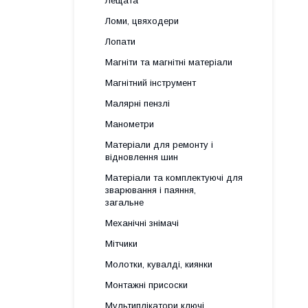
Лещата
Ломи, цвяходери
Лопати
Магніти та магнітні матеріали
Магнітний інструмент
Малярні пензлі
Манометри
Матеріали для ремонту і
відновлення шин
Матеріали та комплектуючі для
зварювання і паяння,
загальне
Механічні знімачі
Мітчики
Молотки, кувалді, киянки
Монтажні присоски
Мультиплікатори ключі