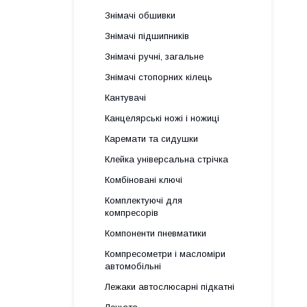
Знімачі обшивки
Знімачі підшипників
Знімачі ручні, загальне
Знімачі стопорних кілець
Кантувачі
Канцелярські ножі і ножиці
Каремати та сидушки
Клейка універсальна стрічка
Комбіновані ключі
Комплектуючі для
компресорів
Компоненти пневматики
Компресометри і масломіри
автомобільні
Лежаки автослюсарні підкатні