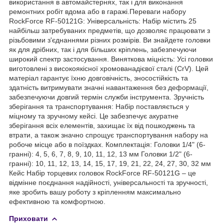
використання в автомайстернях, так і для виконання
ремонтних робіт вдома або в гаражі.Переваги набору
RockForce RF-50121G: Універсальність: Набір містить 25
найбільш затребуваних предметів, що дозволяє працювати з
різьбовими з'єднаннями різних розмірів. Ви знайдете головки
як для дрібних, так і для більших кріплень, забезпечуючи
широкий спектр застосування. Виняткова міцність: Усі головки
виготовлені з високоякісної хромованадієвої сталі (CrV). Цей
матеріал гарантує їхню довговічність, зносостійкість та
здатність витримувати значні навантаження без деформації,
забезпечуючи довгий термін служби інструмента. Зручність
зберігання та транспортування: Набір поставляється у
міцному та зручному кейсі. Це забезпечує акуратне
зберігання всіх елементів, захищає їх від пошкоджень та
втрати, а також значно спрощує транспортування набору на
робоче місце або в поїздках. Комплектація: Головки 1/4" (6-
гранні): 4, 5, 6, 7, 8, 9, 10, 11, 12, 13 мм Головки 1/2" (6-
гранні): 10, 11, 12, 13, 14, 15, 17, 19, 21, 22, 24, 27, 30, 32 мм
Кейс Набір торцевих головок RockForce RF-50121G – це
відмінне поєднання надійності, універсальності та зручності,
яке зробить вашу роботу з кріпленням максимально
ефективною та комфортною.
Приховати