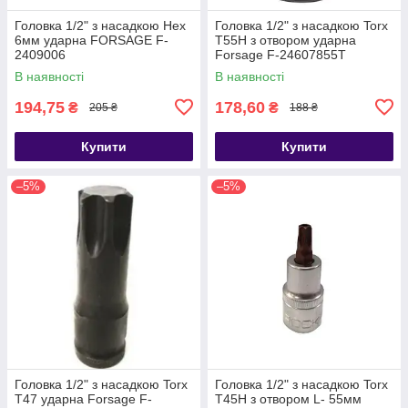
Головка 1/2" з насадкою Hex
Головка 1/2" з насадкою Torx
6мм ударна FORSAGE F-
T55H з отвором ударна
2409006
Forsage F-24607855T
В наявності
В наявності
194,75
178,60
₴
₴
205 ₴
188 ₴
Купити
Купити
–5%
–5%
Головка 1/2" з насадкою Torx
Головка 1/2" з насадкою Torx
T47 ударна Forsage F-
T45H з отвором L- 55мм