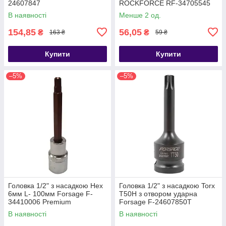
24607847
ROCKFORCE RF-34705545
Premium
В наявності
Менше 2 од.
154,85
56,05
₴
₴
163 ₴
59 ₴
Купити
Купити
–5%
–5%
Головка 1/2" з насадкою Hex
Головка 1/2" з насадкою Torx
6мм L- 100мм Forsage F-
T50H з отвором ударна
34410006 Premium
Forsage F-24607850T
В наявності
В наявності