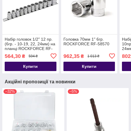
Набір головок 1/2" 12 пр.
Головка 70мм 1" 6гр.
Набі
(6гр. - 10-19, 22, 24мм) на
ROCKFORCE RF-58570
10пр
планці ROCKFORCE RF-
24м
4121-5
410
564,30
962,35
802
₴
₴
594 ₴
1 013 ₴
Купити
Купити
Акційні пропозиції та новинки
–32%
–5%