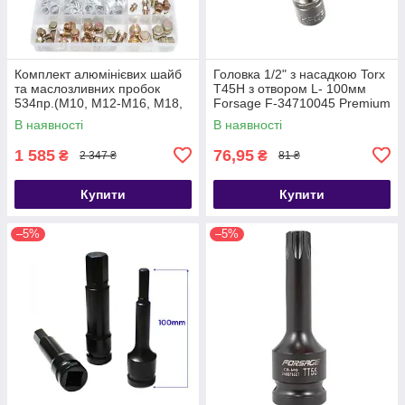
Комплект алюмінієвих шайб
Головка 1/2" з насадкою Torx
та маслозливних пробок
T45H з отвором L- 100мм
534пр.(М10, М12-М16, М18,
Forsage F-34710045 Premium
М20) Forsage F-04J1063
В наявності
В наявності
1 585
76,95
₴
₴
2 347 ₴
81 ₴
Купити
Купити
–5%
–5%