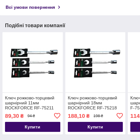
Всі умови повернення
Подібні товари компанії
Ключ рожково-торцевий
Ключ рожково-торцевий
Ключ
шарнірний 11мм
шарнірний 18мм
шарн
ROCKFORCE RF-75211
ROCKFORCE RF-75218
F-75
89,30
188,10
114
₴
₴
94 ₴
198 ₴
Купити
Купити