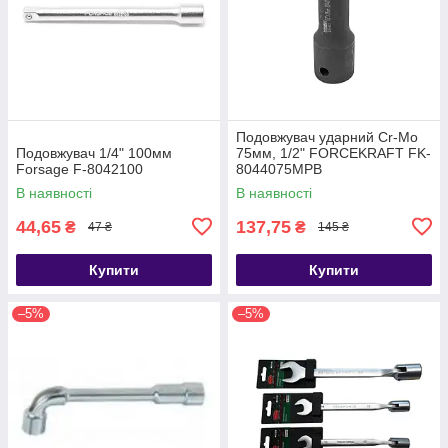
Подовжувач ударний Cr-Mo
Подовжувач 1/4" 100мм
75мм, 1/2" FORCEKRAFT FK-
Forsage F-8042100
8044075MPB
В наявності
В наявності
44,65
137,75
₴
₴
47 ₴
145 ₴
Купити
Купити
–5%
–5%