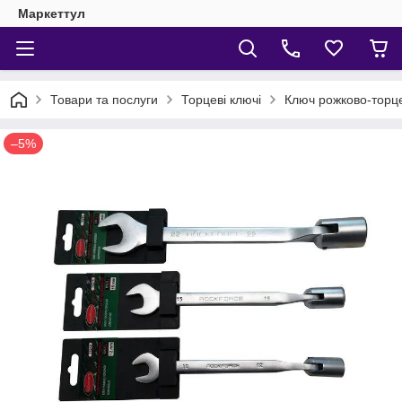
Маркеттул
Товари та послуги
Торцеві ключі
Ключ рожково-тор
–5%