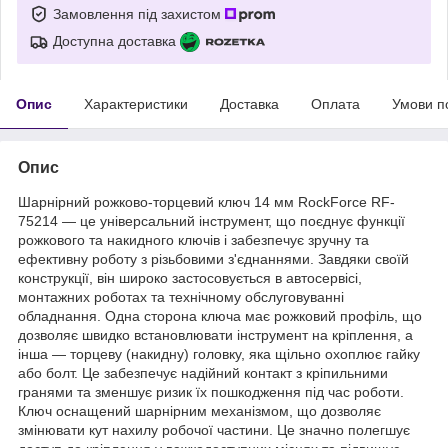
Замовлення під захистом
Доступна доставка
Опис
Характеристики
Доставка
Оплата
Умови п
Опис
Шарнірний рожково-торцевий ключ 14 мм RockForce RF-
75214 — це універсальний інструмент, що поєднує функції
рожкового та накидного ключів і забезпечує зручну та
ефективну роботу з різьбовими з'єднаннями. Завдяки своїй
конструкції, він широко застосовується в автосервісі,
монтажних роботах та технічному обслуговуванні
обладнання. Одна сторона ключа має рожковий профіль, що
дозволяє швидко встановлювати інструмент на кріплення, а
інша — торцеву (накидну) головку, яка щільно охоплює гайку
або болт. Це забезпечує надійний контакт з кріпильними
гранями та зменшує ризик їх пошкодження під час роботи.
Ключ оснащений шарнірним механізмом, що дозволяє
змінювати кут нахилу робочої частини. Це значно полегшує