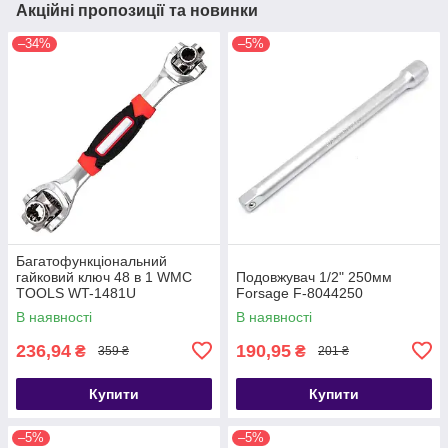
Акційні пропозиції та новинки
–34%
–5%
Багатофункціональний
гайковий ключ 48 в 1 WMC
Подовжувач 1/2" 250мм
TOOLS WT-1481U
Forsage F-8044250
В наявності
В наявності
236,94
190,95
₴
₴
359 ₴
201 ₴
Купити
Купити
–5%
–5%