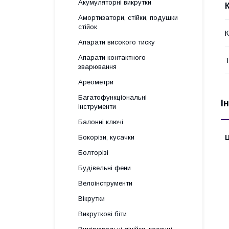
Акумуляторні викрутки
Амортизатори, стійки, подушки
стійок
К
Апарати високого тиску
Апарати контактного
Т
зварювання
Ареометри
Багатофункціональні
І
інструменти
Балонні ключі
Бокорізи, кусачки
Ц
Болторізі
Будівельні фени
Велоінструменти
Вікрутки
Викруткові біти