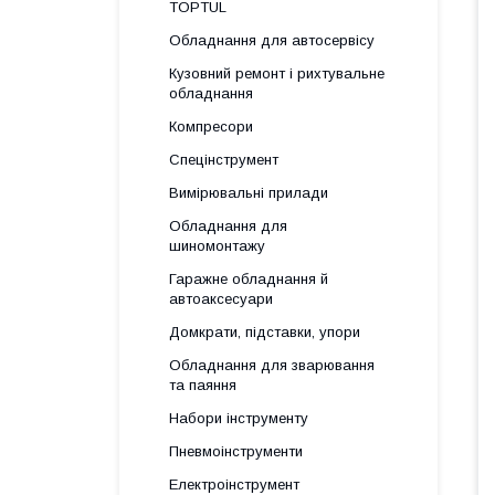
TOPTUL
Обладнання для автосервісу
Кузовний ремонт і рихтувальне
обладнання
Компресори
Спецінструмент
Вимірювальні прилади
Обладнання для
шиномонтажу
Гаражне обладнання й
автоаксесуари
Домкрати, підставки, упори
Обладнання для зварювання
та паяння
Набори інструменту
Пневмоінструменти
Електроінструмент