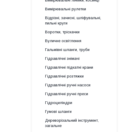
Вимірювальні лінійки, косинці
Вимірювальні рулетки
Відрізні, зачисні, шліфувальні,
пильні круги
Воротки, тріскачки
Вуличне освітлення
Гальмівні шланги, труби
Гідравлічні знімачі
Гідравлічні підкатні крани
Гідравлічні розтяжки
Гідравлічні ручні насоси
Гідравлічні ручні преси
Гідроциліндри
Гумові шланги
Дереворізальний інструмент,
загальне