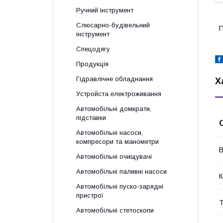
Ручний інструмент
Слюсарно-будівельний
П
інструмент
Спецодягу
Продукція
Гідравлічне обладнання
Х
Уcтpoйстa елeктpoживання
Автомобільні домкрати,
підставки
Автомобільні насоси,
компресори та манометри
В
Автомобільні очищувачі
Автомобільні паливні насоси
К
Автомобільні пуско-зарядні
пристрої
Т
Автомобільні стетоскопи