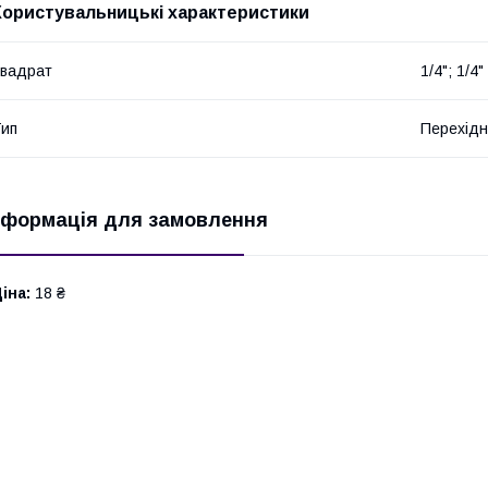
Користувальницькі характеристики
вадрат
1/4"; 1/4"
ип
Перехідн
нформація для замовлення
іна:
18 ₴