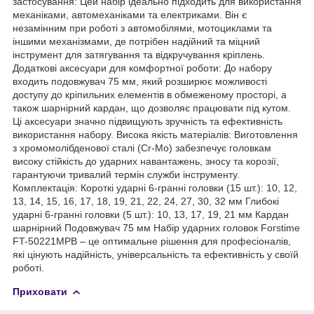
застосування: Цей набір ідеально підходить для використання
механіками, автомеханіками та електриками. Він є
незамінним при роботі з автомобілями, мотоциклами та
іншими механізмами, де потрібен надійний та міцний
інструмент для затягування та відкручування кріплень.
Додаткові аксесуари для комфортної роботи: До набору
входить подовжувач 75 мм, який розширює можливості
доступу до кріпильних елементів в обмеженому просторі, а
також шарнірний кардан, що дозволяє працювати під кутом.
Ці аксесуари значно підвищують зручність та ефективність
використання набору. Висока якість матеріалів: Виготовлення
з хромомолібденової сталі (Cr-Mo) забезпечує головкам
високу стійкість до ударних навантажень, зносу та корозії,
гарантуючи тривалий термін служби інструменту.
Комплектація: Короткі ударні 6-гранні головки (15 шт.): 10, 12,
13, 14, 15, 16, 17, 18, 19, 21, 22, 24, 27, 30, 32 мм Глибокі
ударні 6-гранні головки (5 шт.): 10, 13, 17, 19, 21 мм Кардан
шарнірний Подовжувач 75 мм Набір ударних головок Forstime
FT-50221MPB – це оптимальне рішення для професіоналів,
які цінують надійність, універсальність та ефективність у своїй
роботі.
Приховати