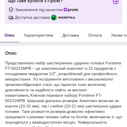
Що таке купити з Пром?
Замовлення під захистом
Доступна доставка
Опис
Характеристики
Доставка
Оплата
Умови п
Опис
Представляємо набір шестигранних ударних головок Forstime
FT-50221MPB – це комплексний комплект із 22 предметів з
посадковим квадратом 1/2", розроблений для професійного
використання. Усі інструменти виготовлені з високоякісної
хромомолібденової сталі, що гарантує їхню виняткову
довговічність та надійність навіть за високих
навантажень.Ключові переваги набору Forstime FT-
50221MPB: Широкий діапазон розмірів: Комплект включає як
короткі (10-32 мм), так і глибокі (10-21 мм) шестигранні ударні
головки. Таке розмаїття розмірів дозволяє ефективно
працювати з різними типами гайок та болтів, включаючи ті, що
знаходяться у важкодоступних місцях. Універсальність