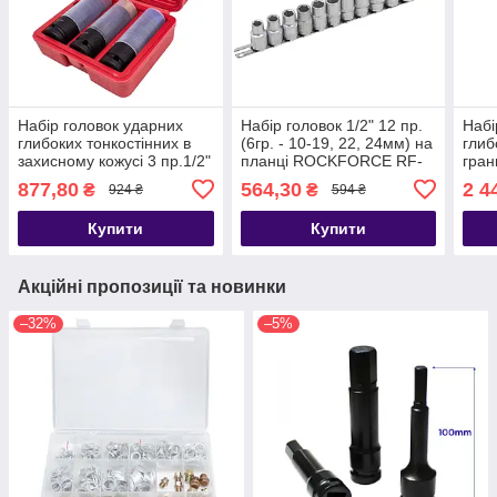
Набір головок ударних
Набір головок 1/2" 12 пр.
Набі
глибоких тонкостінних в
(6гр. - 10-19, 22, 24мм) на
глиб
захисному кожусі 3 пр.1/2"
планці ROCKFORCE RF-
гран
6-гранна(17,19,21мм)
4121-5
F-8
877,80
564,30
2 4
₴
₴
924 ₴
594 ₴
Forsage F-4035
Купити
Купити
Акційні пропозиції та новинки
–32%
–5%