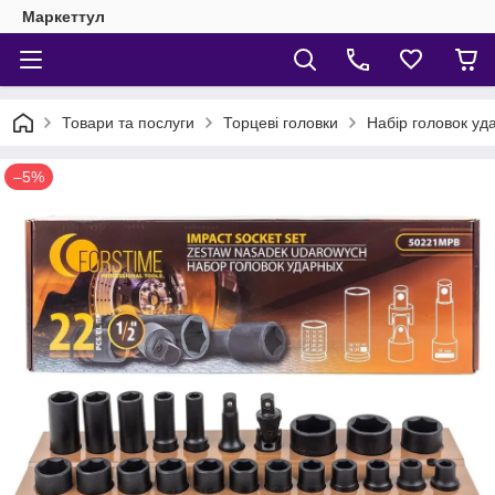
Маркеттул
Товари та послуги
Торцеві головки
Набір головок уда
–5%