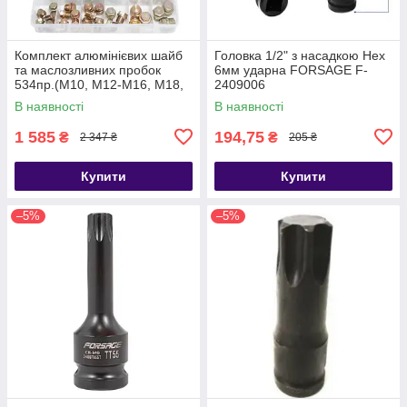
Комплект алюмінієвих шайб
Головка 1/2" з насадкою Hex
та маслозливних пробок
6мм ударна FORSAGE F-
534пр.(М10, М12-М16, М18,
2409006
М20) Forsage F-04J1063
В наявності
В наявності
1 585
194,75
₴
₴
2 347 ₴
205 ₴
Купити
Купити
–5%
–5%