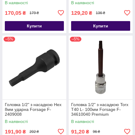
В наявності
В наявності
170,05
129,20
₴
₴
179 ₴
136 ₴
Купити
Купити
–5%
–5%
Головка 1/2" з насадкою Hex
Головка 1/2" з насадкою Torx
8мм ударна Forsage F-
T40 L- 100мм Forsage F-
2409008
34610040 Premium
В наявності
В наявності
191,90
91,20
₴
₴
202 ₴
96 ₴